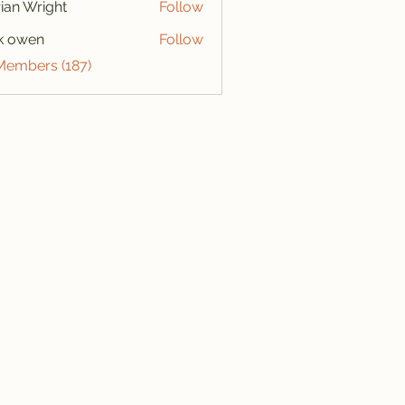
ian Wright
Follow
k owen
Follow
 Members (187)