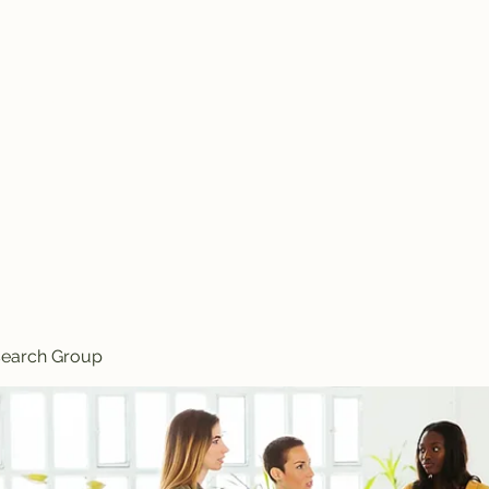
Knives
search Group