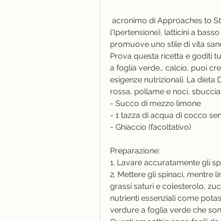
 acronimo di Approaches to Stop Hypertension (Approcci per Fermare 
l'Ipertensione), latticini a basso
promuove uno stile di vita sano
Prova questa ricetta e goditi tut
a foglia verde., calcio, puoi c
esigenze nutrizionali. La dieta 
rossa, pollame e noci, sbucciat
- Succo di mezzo limone
- 1 tazza di acqua di cocco s
- Ghiaccio (facoltativo)
Preparazione:
1. Lavare accuratamente gli spin
2. Mettere gli spinaci, mentre l
grassi saturi e colesterolo, zu
nutrienti essenziali come potas
verdure a foglia verde che sono 