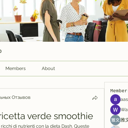
p
Members
About
Member
ьных Отзывов
aas
Wa
ricetta verde smoothie
雅文
ricchi di nutrienti con la dieta Dash. Queste 