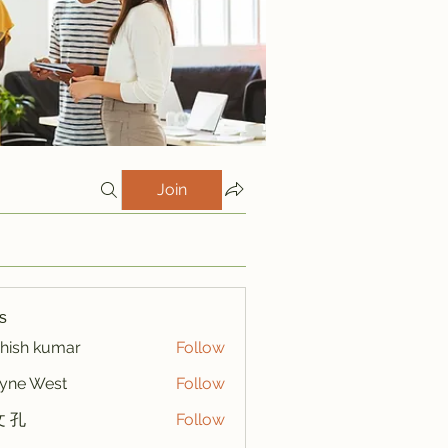
Join
s
hish kumar
Follow
yne West
Follow
 孔
Follow