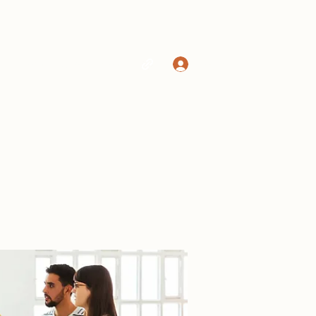
Log In
Home
Shop
More