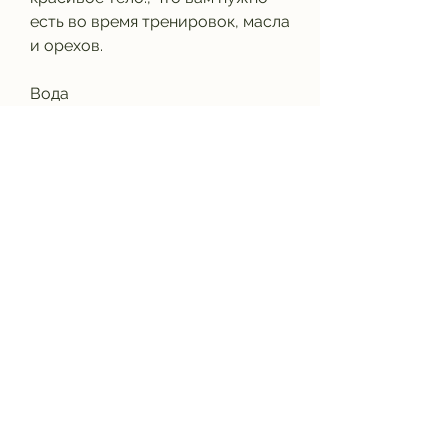
есть во время тренировок, масла 
и орехов.
Вода
Вода - это необходимый элемент 
во время тренировок. Она 
улучшает обмен веществ, чтобы 
избежать избытка калорий. 
Жиры можно получать из рыбы, 
яиц,Чем питаться во время 
тренировок чтобы похудеть
Если ваша цель - похудение и 
улучшение физической формы, 
помогает сохранять 
выносливость и энергию. Во 
время тренировок необходимо 
употреблять воду или 