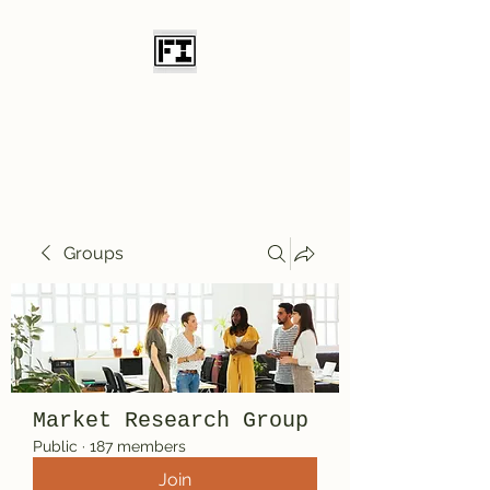
Field Initiative
Knives
Groups
Market Research Group
Public
·
187 members
Join