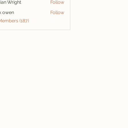
ian Wright
Follow
k owen
Follow
 Members (187)