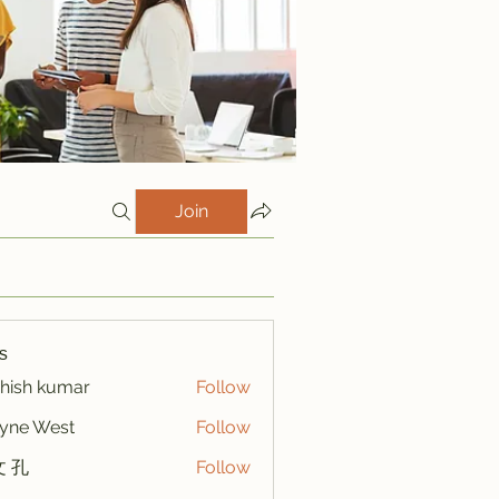
Join
s
hish kumar
Follow
yne West
Follow
 孔
Follow