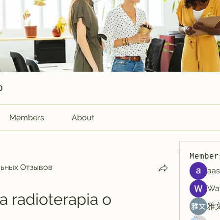
p
Members
About
Member
ьных Отзывов
aas
Wa
 radioterapia o 
雅文