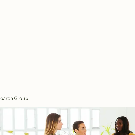
Knives
search Group