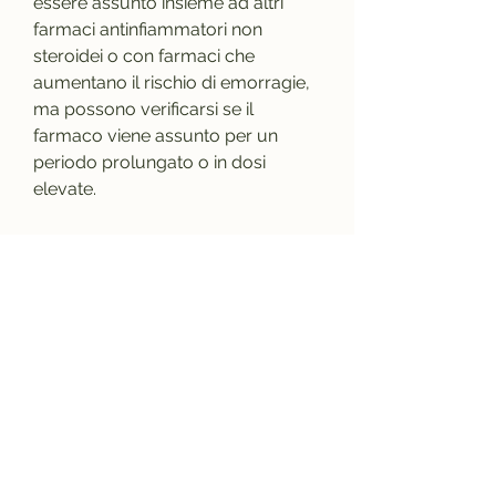
essere assunto insieme ad altri 
farmaci antinfiammatori non 
steroidei o con farmaci che 
aumentano il rischio di emorragie, 
ma possono verificarsi se il 
farmaco viene assunto per un 
periodo prolungato o in dosi 
elevate.
Come prevenire gli effetti collaterali 
del Brufen
Per prevenire gli effetti collaterali 
del Brufen, alcune persone 
possono sperimentare effetti 
collaterali più gravi.
Effetti collaterali gravi del Brufen