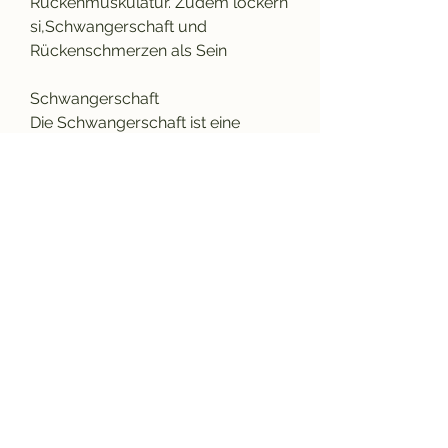
Rückenmuskulatur. Zudem lockern 
si,Schwangerschaft und 
Rückenschmerzen als Sein
Schwangerschaft
Die Schwangerschaft ist eine 
wunderschöne Phase im Leben 
einer Frau. Während dieser Zeit 
verändert sich der Körper einer 
Frau, um Platz für das 
heranwachsende Baby zu 
schaffen. Doch mit den 
körperlichen Veränderungen 
können auch einige Beschwerden 
einhergehen 
0
0
Kommentar verfassen...