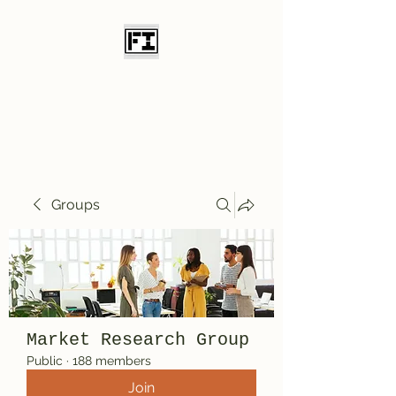
Field Initiative
Knives
Groups
Market Research Group
Public
·
188 members
Join