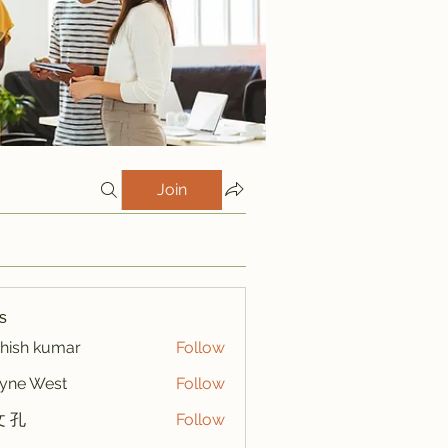
Join
s
hish kumar
Follow
yne West
Follow
 孔
Follow