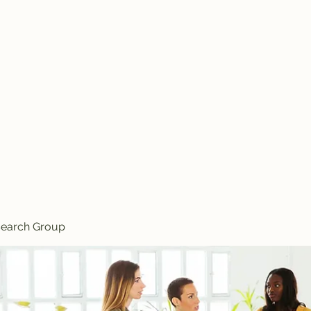
Knives
search Group