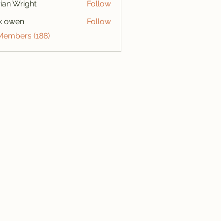
ian Wright
Follow
k owen
Follow
 Members (188)