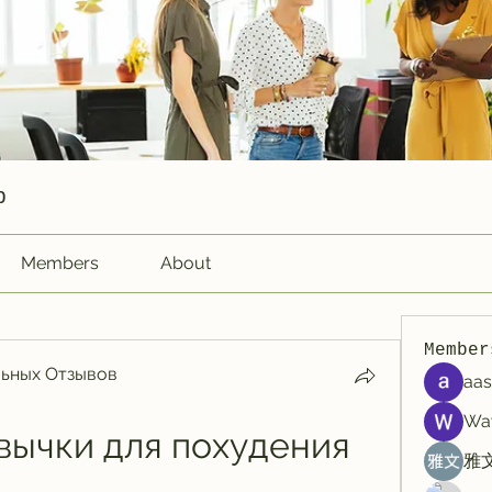
p
Members
About
Member
ьных Отзывов
aas
Wa
ычки для похудения 
雅文