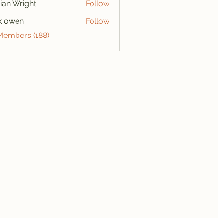
ian Wright
Follow
k owen
Follow
 Members (188)