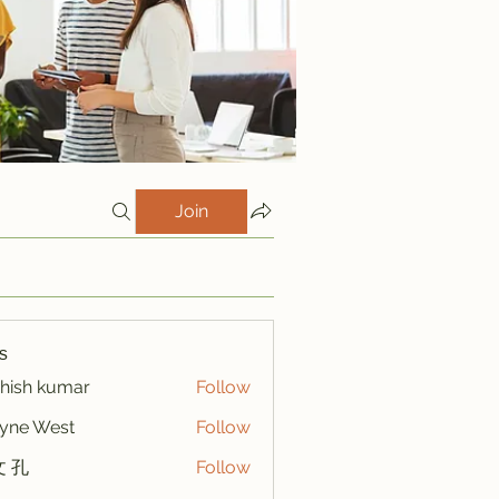
Join
s
hish kumar
Follow
yne West
Follow
 孔
Follow