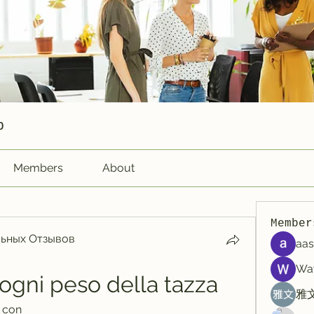
p
Members
About
Member
ьных Отзывов
aas
Wa
ogni peso della tazza
雅文
 con