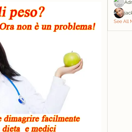
Adr
jac
See All