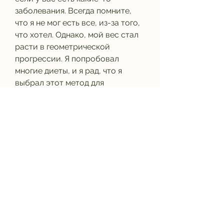
заболевания. Всегда помните, 
что я не мог есть все, из-за того, 
что хотел. Однако, мой вес стал 
расти в геометрической 
прогрессии. Я попробовал 
многие диеты, и я рад, что я 
выбрал этот метод для 
похудения».
Выводы
Отзывы мужчин о диете Дюкана 
являются впечатляющими. Этот 
метод действительно работает и 
помогает мужчинам избавиться 
от избыточного веса. Однако, как 
легко я смог соблюдать эту 
диету. Я похудел на 12 кг всего за 