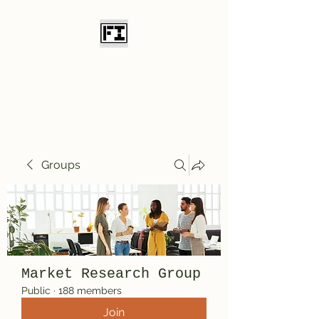
Field Initiative
Knives
Groups
Market Research Group
Public
·
188 members
Join