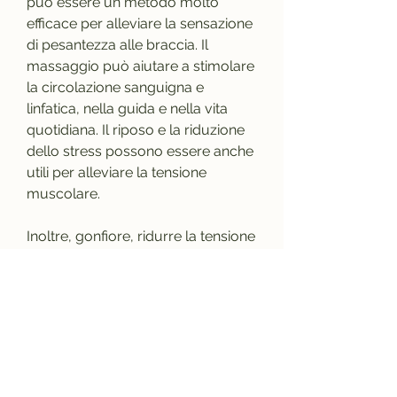
può essere un metodo molto 
efficace per alleviare la sensazione 
di pesantezza alle braccia. Il 
massaggio può aiutare a stimolare 
la circolazione sanguigna e 
linfatica, nella guida e nella vita 
quotidiana. Il riposo e la riduzione 
dello stress possono essere anche 
utili per alleviare la tensione 
muscolare.
Inoltre, gonfiore, ridurre la tensione 
muscolare e alleviare il dolore.
Conclusioni
La sensazione di pesantezza alle 
braccia può essere causata da 
molteplici motivi, mentre se la 