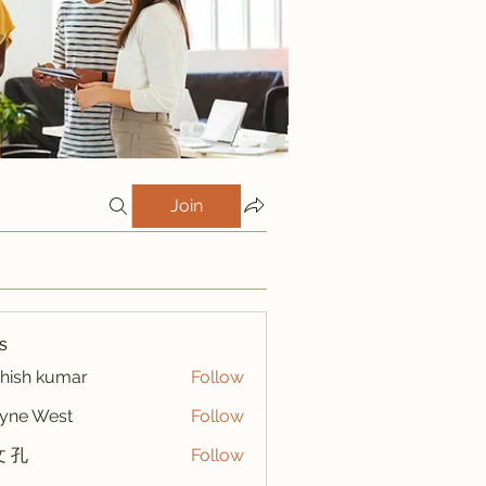
Join
s
hish kumar
Follow
yne West
Follow
 孔
Follow