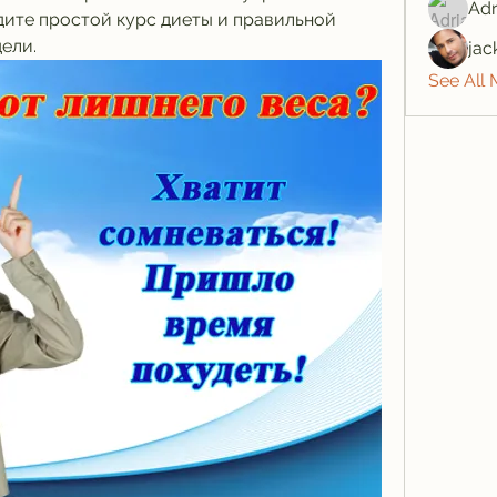
Adr
йдите простой курс диеты и правильной 
ели.
jac
See All