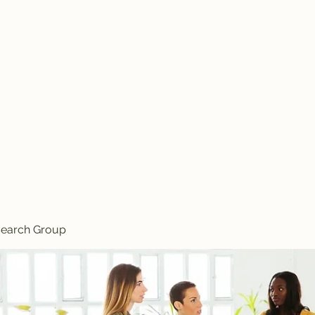
Knives
search Group