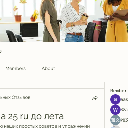
p
Members
About
Member
ьных Отзывов
aas
Wa
а 25 ru до лета
雅文
ю наших простых советов и упражнений 