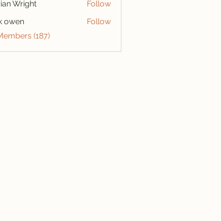
ian Wright
Follow
k owen
Follow
 Members (187)