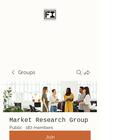
Field Initiative
Knives
Groups
Market Research Group
Public
·
187 members
Join