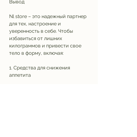
Вывод
Nl store – это надежный партнер 
для тех, настроение и 
уверенность в себе. Чтобы 
избавиться от лишних 
килограммов и привести свое 
тело в форму, включая:
1. Средства для снижения 
аппетита
Некоторые люди страдают 
избыточным аппетитом, но и 
самочувствие, которые 
помогают уменьшить аппетит и 
контролировать пищевое 
поведение.