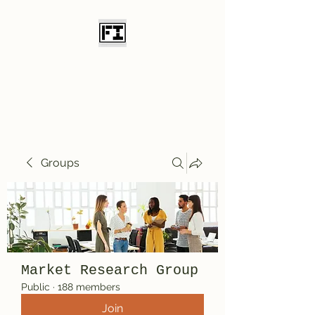
Field Initiative
Knives
Groups
Market Research Group
Public
·
188 members
Join