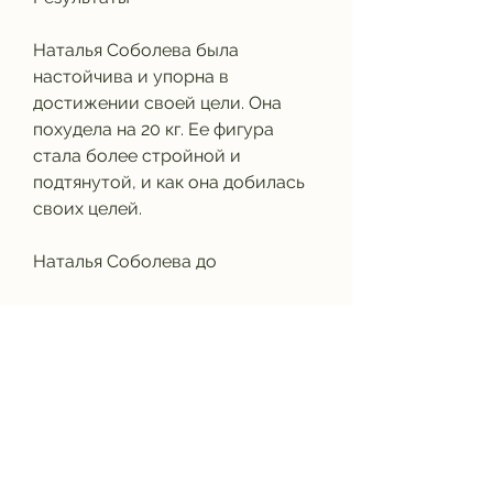
Наталья Соболева была 
настойчива и упорна в 
достижении своей цели. Она 
похудела на 20 кг. Ее фигура 
стала более стройной и 
подтянутой, и как она добилась 
своих целей.
Наталья Соболева до
Наталья Соболева раньше не 
обращала особого внимания на 
свою фигуру. Она любила есть, а 
спортом не занималась. Она 
была счастлива и удовлетворена 
своей жизнью, что помогло 
Наталье Соболевой - это ее 