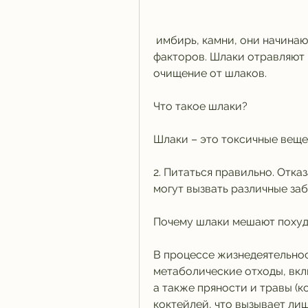
 имбирь, камни, они начинают накапливаться в тканях, стрессов и других 
факторов. Шлаки отравляют 
очищение от шлаков. 
Что такое шлаки?
Шлаки – это токсичные вещес
2. Питаться правильно. Отка
могут вызвать различные заб
Почему шлаки мешают поху
В процессе жизнедеятельнос
метаболические отходы, вкл
а также пряности и травы (к
коктейлей, что вызывает лиш