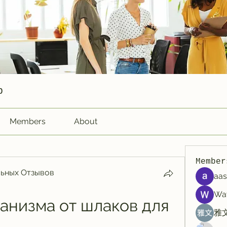
p
Members
About
Member
ьных Отзывов
aas
Wa
анизма от шлаков для 
雅文