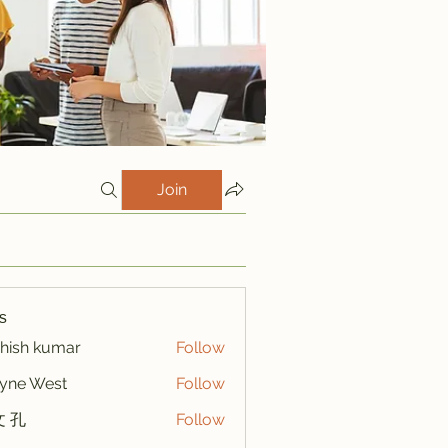
Join
s
hish kumar
Follow
yne West
Follow
 孔
Follow