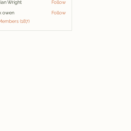
ian Wright
Follow
k owen
Follow
 Members (187)