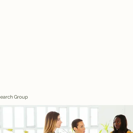
Knives
search Group