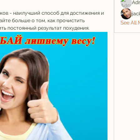
Adr
ков - наилучший способ для достижения и 
jac
йте больше о том, как прочистить 
See All
ить постоянный результат похудения.