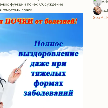
Adr
ению функции почек. Обсуждение 
я гематомы почки.
jac
See All