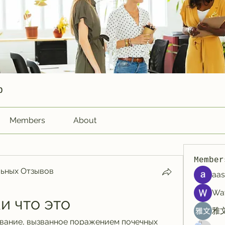
p
Members
About
Member
ьных Отзывов
aas
Wa
и что это
雅文
евание, вызванное поражением почечных 