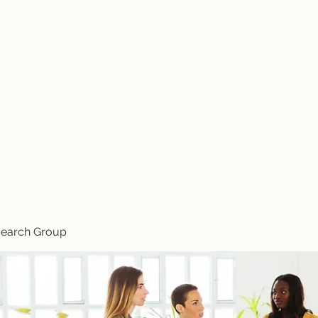
Knives
search Group