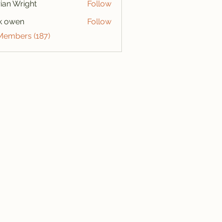
ian Wright
Follow
k owen
Follow
 Members (187)