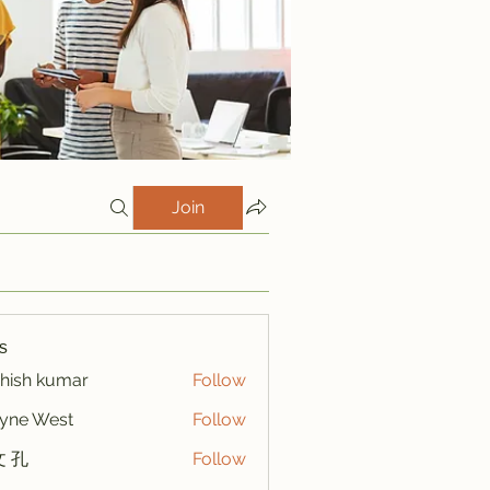
Join
s
hish kumar
Follow
yne West
Follow
 孔
Follow