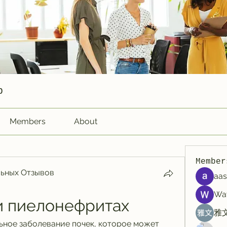
p
Members
About
Member
ьных Отзывов
aas
Wa
и пиелонефритах
雅文
ное заболевание почек, которое может 