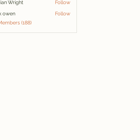
ian Wright
Follow
k owen
Follow
 Members (188)