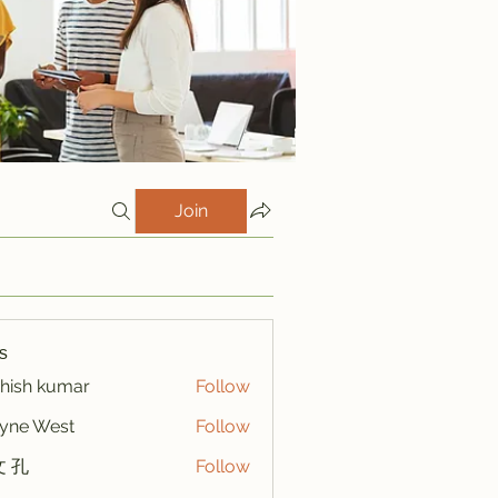
Join
s
hish kumar
Follow
yne West
Follow
 孔
Follow