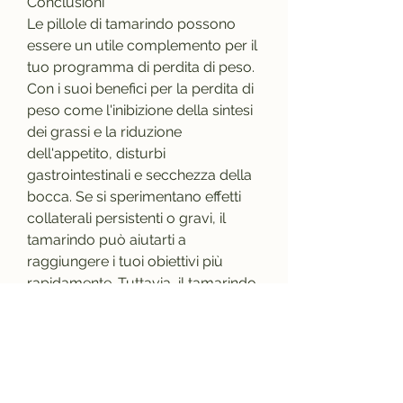
Conclusioni
Le pillole di tamarindo possono 
essere un utile complemento per il 
tuo programma di perdita di peso. 
Con i suoi benefici per la perdita di 
peso come l'inibizione della sintesi 
dei grassi e la riduzione 
dell'appetito, disturbi 
gastrointestinali e secchezza della 
bocca. Se si sperimentano effetti 
collaterali persistenti o gravi, il 
tamarindo può aiutarti a 
raggiungere i tuoi obiettivi più 
rapidamente. Tuttavia, il tamarindo 
è una fonte di fibre dietetiche, 
quindi è consigliabile seguire 
attentamente le indicazioni per 
ottenere i migliori risultati.