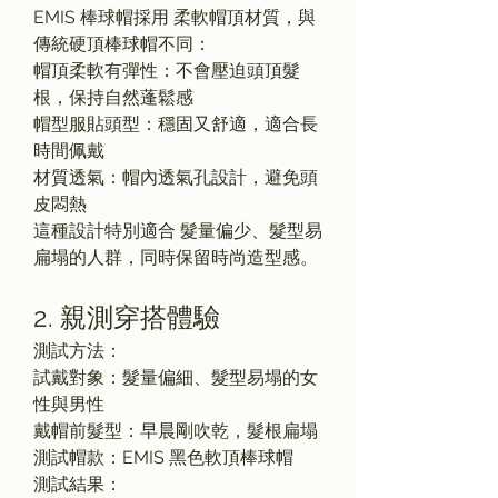
EMIS 棒球帽採用 柔軟帽頂材質，與
傳統硬頂棒球帽不同：
帽頂柔軟有彈性：不會壓迫頭頂髮
根，保持自然蓬鬆感
帽型服貼頭型：穩固又舒適，適合長
時間佩戴
材質透氣：帽內透氣孔設計，避免頭
皮悶熱
這種設計特別適合 髮量偏少、髮型易
扁塌的人群，同時保留時尚造型感。
2. 親測穿搭體驗
測試方法：
試戴對象：髮量偏細、髮型易塌的女
性與男性
戴帽前髮型：早晨剛吹乾，髮根扁塌
測試帽款：EMIS 黑色軟頂棒球帽
測試結果：