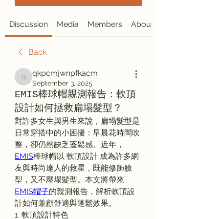
Discussion
Media
Members
About
Back
qkpcmjwnpfkacm
qkpcmjwnpfkacm
September 3, 2025
EMIS棒球帽親測報告：軟頂
設計如何拯救扁塌髮型？
對許多女生與男生來說，扁塌髮型是
日常穿搭中的小困擾：早晨花時間吹
整，卻仍然缺乏蓬鬆感。近年，
EMIS
棒球帽以 軟頂設計 成為許多網
友與時尚達人的救星，既能修飾臉
型，又不壓塌髮型。本文將帶來 
EMIS帽子
的親測報告，解析軟頂設
計如何兼顧舒適與蓬鬆效果。
1. 軟頂設計特色