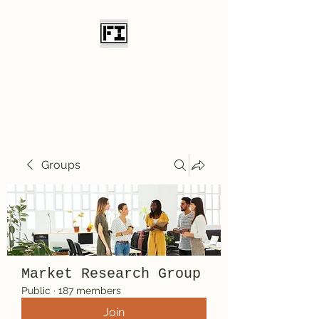
Field Initiative
Knives
Groups
Market Research Group
Public
·
187 members
Join