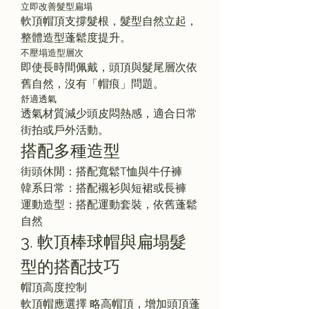
立即改善髮型扁塌
軟頂帽頂支撐髮根，髮型自然立起，
整體造型蓬鬆度提升。
不壓塌造型層次
即使長時間佩戴，頭頂與髮尾層次依
舊自然，沒有「帽痕」問題。
舒適透氣
透氣材質減少頭皮悶熱感，適合日常
街拍或戶外活動。
搭配多種造型
街頭休閒：搭配寬鬆T恤與牛仔褲
韓系日常：搭配襯衫與短裙或長褲
運動造型：搭配運動套裝，依舊蓬鬆
自然
3. 軟頂棒球帽與扁塌髮
型的搭配技巧
帽頂高度控制
軟頂帽應選擇 略高帽頂，增加頭頂蓬