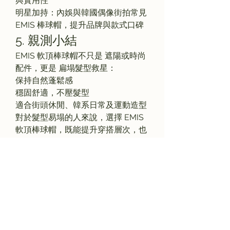
與實用性
明星加持：內娛與韓國偶像街拍常見 
EMIS 棒球帽，提升品牌與款式口碑
5. 親測小結
EMIS 軟頂棒球帽不只是 遮陽或時尚
配件，更是 扁塌髮型救星：
保持自然蓬鬆感
穩固舒適，不壓髮型
適合街頭休閒、韓系日常及運動造型
對於髮型易塌的人來說，選擇 EMIS 
軟頂棒球帽，既能提升穿搭層次，也
能省去每日打理髮型的煩惱。
EMIS
官網
購物，滿2000免運、買兩款九
折！
0
0
18
Write a comment...