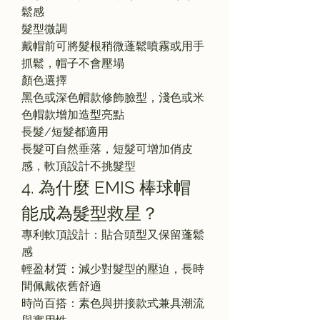
鬆感
髮型微調
戴帽前可將髮根稍微蓬鬆噴霧或用手
抓鬆，帽子不會壓塌
顏色選擇
黑色或深色帽款修飾臉型，淺色或米
色帽款增加造型亮點
長髮/短髮都適用
長髮可自然垂落，短髮可增加俏皮
感，軟頂設計不挑髮型
4. 為什麼 EMIS 棒球帽
能成為髮型救星？
專利軟頂設計：貼合頭型又保留蓬鬆
感
輕盈材質：減少對髮型的壓迫，長時
間佩戴依舊舒適
時尚百搭：素色與拼接款式兼具潮流