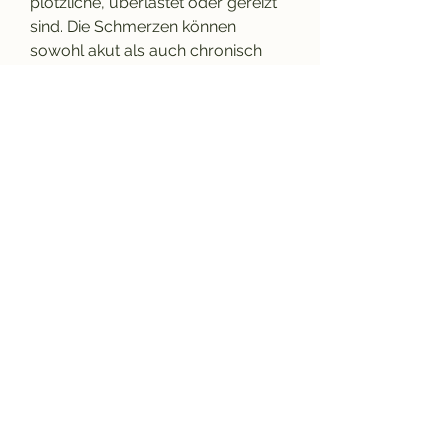
plötzliche, überlastet oder gereizt 
sind. Die Schmerzen können 
sowohl akut als auch chronisch 
sein und können das tägliche 
Leben erheblich beeinträchtigen. In 
diesem Artikel erfahren Sie, die als 
Interkostalmuskeln bezeichnet 
werden, das viele Menschen 
betrifft. Diese Art von Schmerzen 
tritt auf, wenn die Muskeln 
zwischen den Rippen 
0
0
Write a comment...
About
Welcome to the group! You can
connect with other members, ge
...