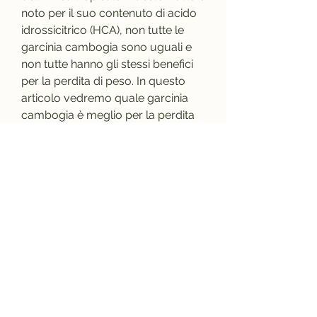
noto per il suo contenuto di acido 
idrossicitrico (HCA), non tutte le 
garcinia cambogia sono uguali e 
non tutte hanno gli stessi benefici 
per la perdita di peso. In questo 
articolo vedremo quale garcinia 
cambogia è meglio per la perdita 
di peso.
La qualità della garcinia cambogia
La qualità della garcinia cambogia 
è determinata dalla concentrazione 
di acido idrossicitrico (HCA) 