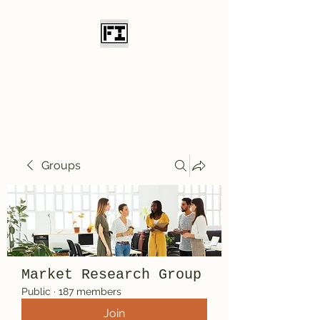
Field Initiative
Knives
Groups
Market Research Group
Public
·
187 members
Join