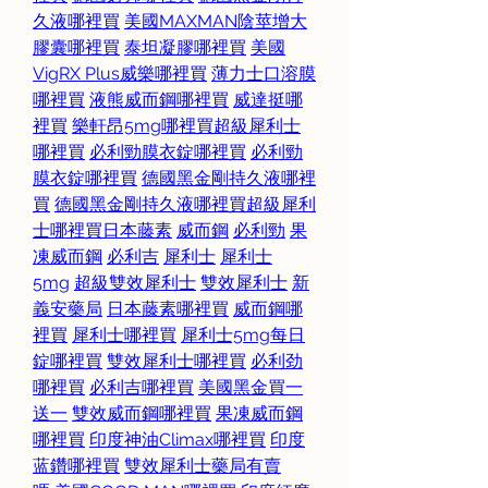
久液哪裡買
美國MAXMAN陰莖增大
膠囊哪裡買
泰坦凝膠哪裡買
美國
VigRX Plus威樂哪裡買
薄力士口溶膜
哪裡買
液熊威而鋼哪裡買
威達挺哪
裡買
樂軒昂5mg哪裡買
超級犀利士
哪裡買
必利勁膜衣錠哪裡買
必利勁
膜衣錠哪裡買
德國黑金剛持久液哪裡
買
德國黑金剛持久液哪裡買
超級犀利
士哪裡買
日本藤素
威而鋼
必利勁
果
凍威而鋼
必利吉
犀利士
犀利士
5mg
超級雙效犀利士
雙效犀利士
新
義安藥局
日本藤素哪裡買
威而鋼哪
裡買
犀利士哪裡買
犀利士5mg每日
錠哪裡買
雙效犀利士哪裡買
必利劲
哪裡買
必利吉哪裡買
美國黑金買一
送一
雙效威而鋼哪裡買
果凍威而鋼
哪裡買
印度神油Climax哪裡買
印度
蓝鑽哪裡買
雙效犀利士藥局有賣