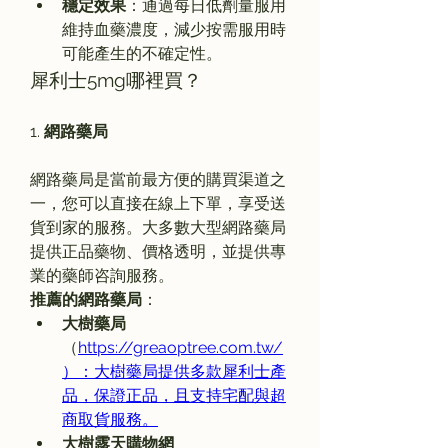
穩定效果
：通過每日低劑量服用
維持血藥濃度，減少按需服用時
可能產生的不確定性。
犀利士5mg哪裡買？
1. 
網路藥局
網路藥局是當前最方便的購買渠道之
一，您可以直接在線上下單，享受送
貨到家的服務。大多數大型網路藥局
提供正品藥物、價格透明，並提供專
業的藥師咨詢服務。
推薦的網路藥局
：
大樹藥局
（
https://greaoptree.com.tw/
）：大樹藥局提供多款犀利士產
品，保證正品，且支持宅配與超
商取貨服務。
大樹露天購物網