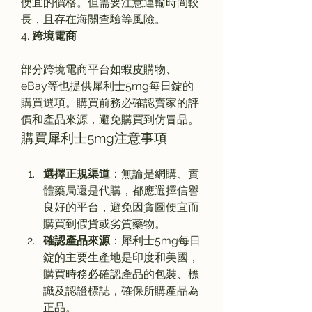
便宜的價格。但需要注意運輸時間較
長，且存在海關查驗等風險。
4. 
跨境電商
部分跨境電商平台如蝦皮購物、
eBay等也提供犀利士5mg每日錠的
購買選項。購買前務必確認賣家的評
價和產品來源，避免購買到仿冒品。
購買犀利士5mg注意事項
選擇正規渠道
：無論是網購、實
體藥局還是代購，都應選擇信譽
良好的平台，避免因貪圖便宜而
購買到假貨或劣質藥物。
確認產品來源
：犀利士5mg每日
錠的主要生產地是印度和美國，
購買時務必確認產品的包裝、標
識及認證標誌，確保所購產品為
正品。