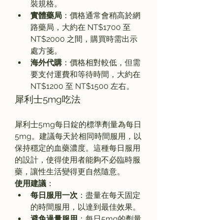
裝規格。
實體藥局
：價格通常會稍高於網
路藥局，大約在 NT$1700 至 
NT$2000 之間，購買時需出示
處方箋。
海外代購
：價格相對較低，但需
要支付運費和等待時間，大約在 
NT$1200 至 NT$1500 左右。
犀利士5mg吃法
犀利士5mg每日錠的標準劑量為每日
5mg。建議每天於相同時間服用，以
保持穩定的血藥濃度。這種每日服用
的設計，使得使用者能夠不必臨時服
藥，讓性生活變得更自然隨意。
使用建議
：
每日服用一次
：盡量在每天固定
的時間服用，以達到最佳效果。
避免過量服用
：每日5mg的劑量