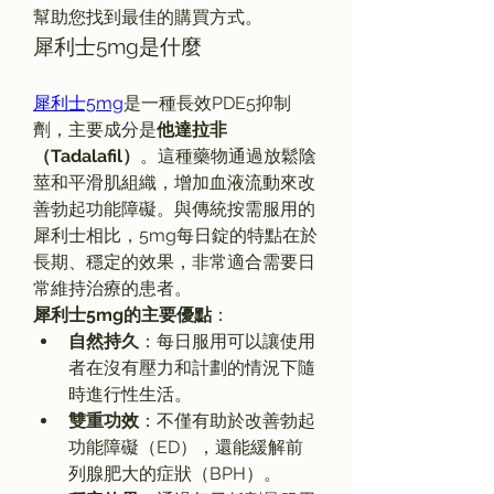
幫助您找到最佳的購買方式。
犀利士5mg是什麼
犀利士5mg
是一種長效PDE5抑制
劑，主要成分是
他達拉非
（Tadalafil）
。這種藥物通過放鬆陰
莖和平滑肌組織，增加血液流動來改
善勃起功能障礙。與傳統按需服用的
犀利士相比，5mg每日錠的特點在於
長期、穩定的效果，非常適合需要日
常維持治療的患者。
犀利士5mg的主要優點
：
自然持久
：每日服用可以讓使用
者在沒有壓力和計劃的情況下隨
時進行性生活。
雙重功效
：不僅有助於改善勃起
功能障礙（ED），還能緩解前
列腺肥大的症狀（BPH）。