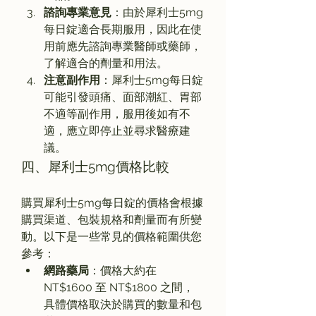
諮詢專業意見
：由於犀利士5mg
每日錠適合長期服用，因此在使
用前應先諮詢專業醫師或藥師，
了解適合的劑量和用法。
注意副作用
：犀利士5mg每日錠
可能引發頭痛、面部潮紅、胃部
不適等副作用，服用後如有不
適，應立即停止並尋求醫療建
議。
四、犀利士5mg價格比較
購買犀利士5mg每日錠的價格會根據
購買渠道、包裝規格和劑量而有所變
動。以下是一些常見的價格範圍供您
參考：
網路藥局
：價格大約在 
NT$1600 至 NT$1800 之間，
具體價格取決於購買的數量和包