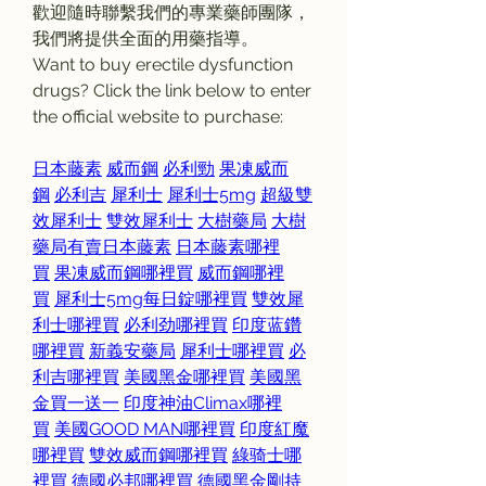
歡迎隨時聯繫我們的專業藥師團隊，
我們將提供全面的用藥指導。
Want to buy erectile dysfunction 
drugs? Click the link below to enter 
the official website to purchase:
日本藤素
威而鋼
必利勁
果凍威而
鋼
必利吉
犀利士
犀利士5mg
超級雙
效犀利士
雙效犀利士
大樹藥局
大樹
藥局有賣日本藤素
日本藤素哪裡
買
果凍威而鋼哪裡買
威而鋼哪裡
買
犀利士5mg每日錠哪裡買
雙效犀
利士哪裡買
必利劲哪裡買
印度蓝鑽
哪裡買
新義安藥局
犀利士哪裡買
必
利吉哪裡買
美國黑金哪裡買
美國黑
金買一送一
印度神油Climax哪裡
買
美國GOOD MAN哪裡買
印度紅魔
哪裡買
雙效威而鋼哪裡買
綠骑士哪
裡買
德國必邦哪裡買
德國黑金剛持