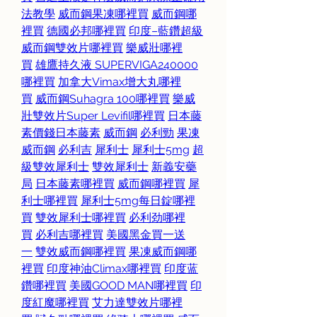
法教學
威而鋼果凍哪裡買
威而鋼哪
裡買
德國必邦哪裡買
印度–藍鑽超級
威而鋼雙效片哪裡買
樂威壯哪裡
買
雄鷹持久液 SUPERVIGA240000
哪裡買
加拿大Vimax增大丸哪裡
買
威而鋼Suhagra 100哪裡買
樂威
壯雙效片Super Levifil哪裡買
日本藤
素價錢
日本藤素
威而鋼
必利勁
果凍
威而鋼
必利吉
犀利士
犀利士5mg
超
級雙效犀利士
雙效犀利士
新義安藥
局
日本藤素哪裡買
威而鋼哪裡買
犀
利士哪裡買
犀利士5mg每日錠哪裡
買
雙效犀利士哪裡買
必利劲哪裡
買
必利吉哪裡買
美國黑金買一送
一
雙效威而鋼哪裡買
果凍威而鋼哪
裡買
印度神油Climax哪裡買
印度蓝
鑽哪裡買
美國GOOD MAN哪裡買
印
度紅魔哪裡買
艾力達雙效片哪裡