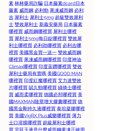
素
林林藥局詐騙
日本藤素dcard
日本
藤素
威而鋼
必利勁
果凍威而鋼
必利
吉
犀利士
犀利士5mg
超級雙效犀利
士
雙效犀利士
新義安藥局
日本藤素
哪裡買
威而鋼哪裡買
犀利士哪裡
買
犀利士5mg每日錠哪裡買
雙效犀
利士哪裡買
必利劲哪裡買
必利吉哪
裡買
美國黑金買一送一
雙效威而鋼
哪裡買
果凍威而鋼哪裡買
印度神油
Climax哪裡買
印度蓝鑽哪裡買
雙效
犀利士藥局有賣嗎
美國GOOD MAN
哪裡買
印度紅魔哪裡買
艾力達雙效
片哪裡買
賦久勁哪裡買
綠骑士哪裡
買
威而柔哪裡買
德國必邦哪裡買
美
國MAXMAN陰莖增大膠囊哪裡買
德
國黑金剛持久液哪裡買
泰坦凝膠哪裡
買
美國VigRX Plus威樂哪裡買
薄力
士口溶膜哪裡買
超級犀利士哪裡
買
宮廷玉液是什麼
威而鋼果凍正確用