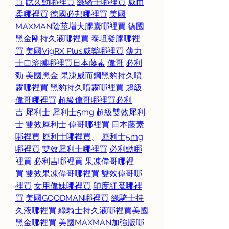
買
賦久勁哪裡買
綠骑士哪裡買
威而
柔哪裡買
德國必邦哪裡買
美國
MAXMAN陰莖增大膠囊哪裡買
德國
黑金剛持久液哪裡買
泰坦凝膠哪裡
買
美國VigRX Plus威樂哪裡買
薄力
士口溶膜哪裡買
日本藤素
偉哥
必利
勁
美國黑金
果凍威而鋼
黑豹持久噴
霧哪裡買
黑豹持久噴霧哪裡買
超級
偉哥哪裡買
超級偉哥哪裡買
必利
吉
犀利士
犀利士5mg
超級雙效犀利
士
雙效犀利士
偉哥哪裡買
日本藤素
哪裡買
犀利士哪裡買
、 
犀利士5mg
哪裡買
雙效犀利士哪裡買
必利勁哪
裡買
必利吉哪裡買
果凍偉哥哪裡
買
雙效果凍偉哥哪裡買
雙效偉哥哪
裡買
女用偉妹哪裡買
印度紅魔哪裡
買
美國GOODMAN哪裡買
綠騎士持
久液哪裡買
綠騎士持久液哪裡買
美國
黑金哪裡買
美國MAXMAN加強版哪