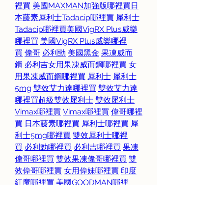
裡買
美國MAXMAN加強版哪裡買
日
本藤素
犀利士Tadacip哪裡買
犀利士
Tadacip哪裡買
美國VigRX Plus威樂
哪裡買
美國VigRX Plus威樂哪裡
買
偉哥
必利勁
美國黑金
果凍威而
鋼
必利吉
女用果凍威而鋼哪裡買
女
用果凍威而鋼哪裡買
犀利士
犀利士
5mg
雙效艾力達哪裡買
雙效艾力達
哪裡買
超級雙效犀利士
雙效犀利士
Vimax哪裡買
Vimax哪裡買
偉哥哪裡
買
日本藤素哪裡買
犀利士哪裡買
犀
利士5mg哪裡買
雙效犀利士哪裡
買
必利勁哪裡買
必利吉哪裡買
果凍
偉哥哪裡買
雙效果凍偉哥哪裡買
雙
效偉哥哪裡買
女用偉妹哪裡買
印度
紅魔哪裡買
美國GOODMAN哪裡
買
美國黑金哪裡買美國黑金哪裡
買
泰坦凝膠哪裡買
德國必邦哪裡
買
德國必邦哪裡買
泰坦凝膠哪裡買
大