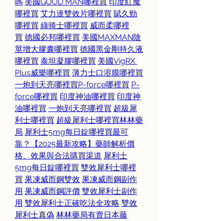
嗎
美國GOOD MAN哪裡買
印度紅魔
哪裡買
艾力達雙效片哪裡買
賦久勁
哪裡買
綠骑士哪裡買
威而柔哪裡
買
德國必邦哪裡買
美國MAXMAN陰
莖增大膠囊哪裡買
德國黑金剛持久液
哪裡買
泰坦凝膠哪裡買
美國VigRX 
Plus威樂哪裡買
薄力士口溶膜哪裡買
一炮到天亮哪裡買
P-force哪裡買
P-
force哪裡買
印度神油哪裡買
印度神
油哪裡買
一炮到天亮哪裡買
超級犀
利士哪裡買
超級犀利士哪裡買
林林藥
局
犀利士5mg每日錠哪裡買最可
靠？【2025最新攻略】藥師解析價
格、效果與合法購買渠道
犀利士
5mg每日錠哪裡買
雙效犀利士哪裡
買
果凍威而鋼雙效
果凍威而鋼副作
用
果凍威而鋼評價
雙效犀利士副作
用
雙效犀利士正確吃法全攻略
雙效
犀利士真偽
林林藥局有賣日本藤