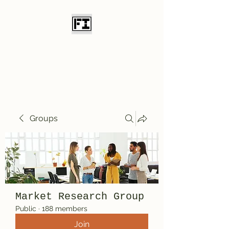
Field Initiative
Knives
Groups
Market Research Group
Public
·
188 members
Join