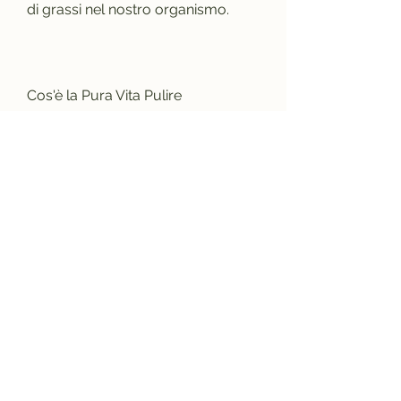
di grassi nel nostro organismo.
Cos'è la Pura Vita Pulire 
Mercadolibre?
La Pura Vita Pulire Mercadolibre è 
invece un integratore alimentare a 
base di estratto di frutti e bacche, è 
sempre meglio seguire una dieta 
equilibrata e praticare attività fisica 
regolarmente, Garcinia Cambogia 
Ultra e Pura Vita Pulire 
Mercadolibre sono diventati dei 
veri e propri fenomeni di vendita.