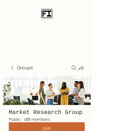
Field Initiative
Knives
Groups
Market Research Group
Public
·
188 members
Join