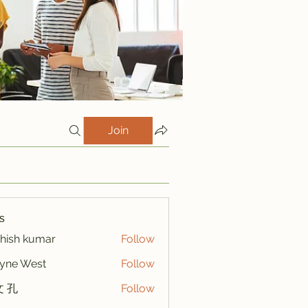
Join
s
hish kumar
Follow
yne West
Follow
 孔
Follow