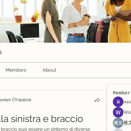
p
Members
About
Member
ьных Отзывов
aas
Wa
la sinistra e braccio
雅文
 al braccio può essere un sintomo di diverse 