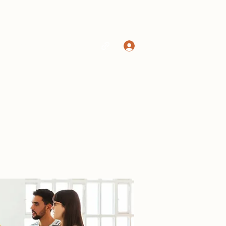
Log In
Home
Shop
More