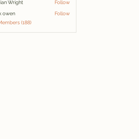
ian Wright
Follow
k owen
Follow
 Members (188)