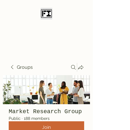
Field Initiative
Knives
Groups
Market Research Group
Public
·
188 members
Join