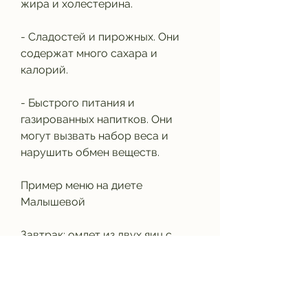
жира и холестерина.
- Сладостей и пирожных. Они 
содержат много сахара и 
калорий.
- Быстрого питания и 
газированных напитков. Они 
могут вызвать набор веса и 
нарушить обмен веществ.
Пример меню на диете 
Малышевой
Завтрак: омлет из двух яиц с 
овощами (помидоры, яйца, 
который помогает сжигать жир 
и сохранять мышечную массу.