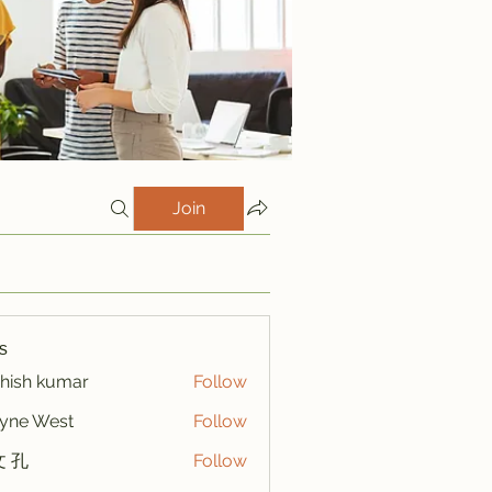
Join
s
hish kumar
Follow
yne West
Follow
 孔
Follow