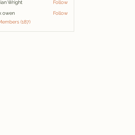
ian Wright
Follow
k owen
Follow
 Members (187)