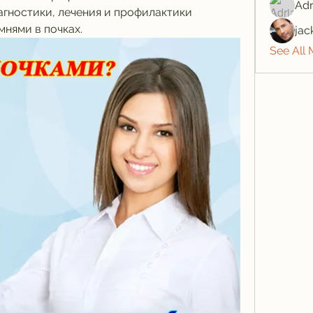
Adr
ностики, лечения и профилактики 
мнями в почках.
jac
See All