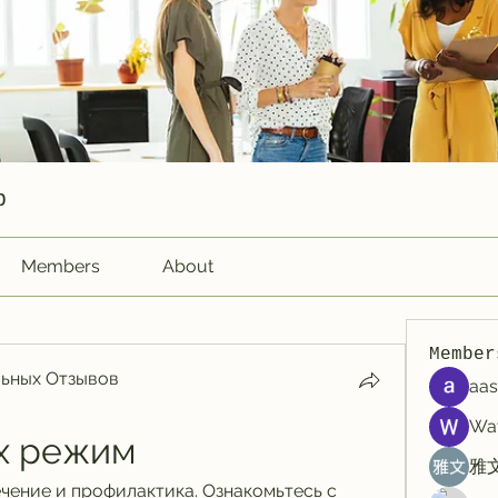
p
Members
About
Member
ьных Отзывов
aas
Wa
ах режим
雅文
ечение и профилактика. Ознакомьтесь с 