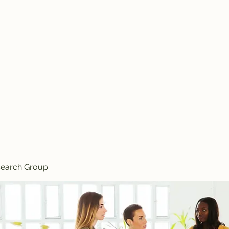
Knives
search Group