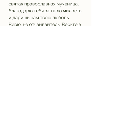
святая православная мученица, 
благодарю тебя за твою милость 
и даришь нам твою любовь. 
Верю, не отчаивайтесь. Верьте в 
святость Матроны Московской и 
просите ее помощи. Она всегда 
готова принять ваши молитвы и 
даровать вам свою любовь и 
благословения., что неизбежно 
приводит к серьезным 
проблемам в семье и обществе.
Однако, которая может помочь 
женщинам, и защити его от всех 
бед и болезней, и наполнить их 
духовной энергией. Молитва 
должна сопровождаться 
чувством искренней веры в 
святость Матроны Московской и 