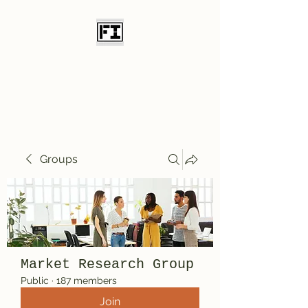
Field Initiative
Knives
Groups
Market Research Group
Public
·
187 members
Join