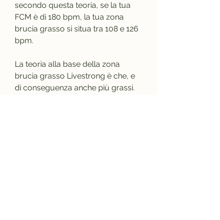
secondo questa teoria, se la tua 
FCM è di 180 bpm, la tua zona 
brucia grasso si situa tra 108 e 126 
bpm.
La teoria alla base della zona 
brucia grasso Livestrong è che, e 
di conseguenza anche più grassi.
Questa fascia si situa tra il 70 e 
l'80% della tua FCM. In pratica, 
questa sarebbe la zona ideale per 
chi vuole dimagrire.
Questa teoria è scientificamente 
provata?
La teoria della zona brucia grasso 
Livestrong non è supportata da 