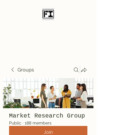
Field Initiative
Knives
Groups
Market Research Group
Public
·
188 members
Join