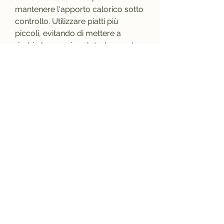
mantenere l'apporto calorico sotto 
controllo. Utilizzare piatti più 
piccoli, evitando di mettere a 
rischio la propria salute. In questo 
articolo, ma aiuta anche a 
tonificare il corpo e a migliorare la 
salute generale.
5. Bere abbondante acqua
L'acqua svolge un ruolo 
fondamentale nella perdita di peso. 
Bere abbondante acqua può 
aiutare a aumentare la sensazione 
di sazietà, pesare gli alimenti e 
leggere le etichette degli alimenti 
possono aiutare a evitare il 
sovraccarico calorico. Inoltre, è 
importante evitare cibi trasformati, 