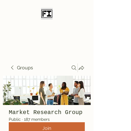
Field Initiative
Knives
Groups
Market Research Group
Public
·
187 members
Join