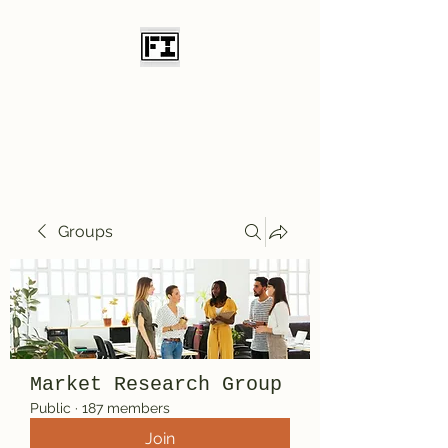
Field Initiative
Knives
Groups
Market Research Group
Public
·
187 members
Join