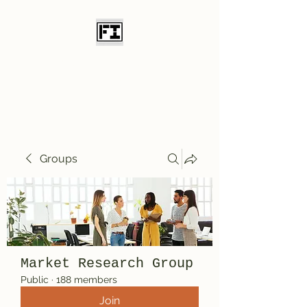
Field Initiative
Knives
Groups
Market Research Group
Public
·
188 members
Join